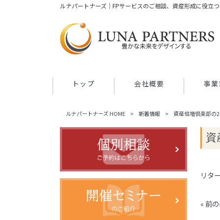
ルナパートナーズ｜FPサービスのご相談、資産形成に役立
トップ
会社概要
事業
ルナパートナーズ HOME
>
新着情報
>
資産倍増倶楽部の2
資
リタ
« 前