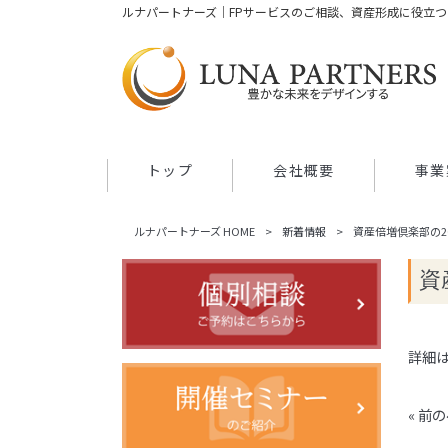
ルナパートナーズ｜FPサービスのご相談、資産形成に役立
トップ
会社概要
事業
ルナパートナーズ HOME
>
新着情報
>
資産倍増倶楽部の2
資
詳細
« 前